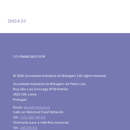
20654-03
CO-FINANCIADO POR
© 2026 Sociedade Industrial de Britagem | All rights reserved.
Sociedade Industrial de Britagem de Pedra Lda.
Rua São Luis Gonzaga Nº50 Padrão.
2410-199, Leiria
Portugal
Email:
geral@sibland.pt
Calls on National Fixed Network:
Tel.:
+351 244 744 431
Chamada para a rede fixa nacional:
Tel.:
244 744 431