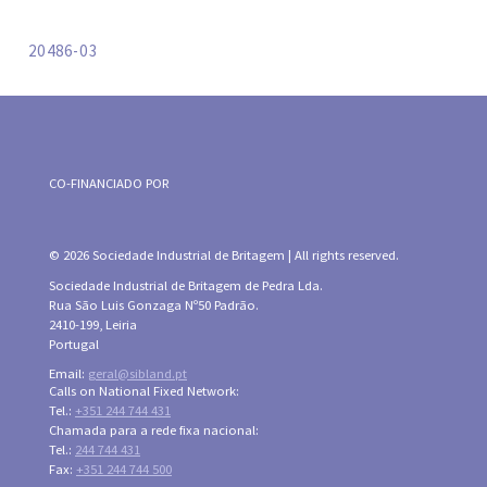
20486-03
CO-FINANCIADO POR
© 2026 Sociedade Industrial de Britagem | All rights reserved.
Sociedade Industrial de Britagem de Pedra Lda.
Rua São Luis Gonzaga Nº50 Padrão.
2410-199, Leiria
Portugal
Email:
geral@sibland.pt
Calls on National Fixed Network:
Tel.:
+351 244 744 431
Chamada para a rede fixa nacional:
Tel.:
244 744 431
Fax:
+351 244 744 500