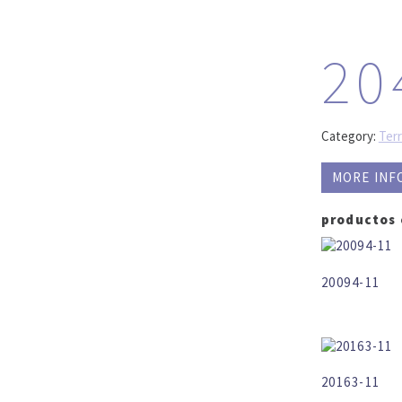
20
Category:
Ter
MORE INF
productos
20094-11
20163-11