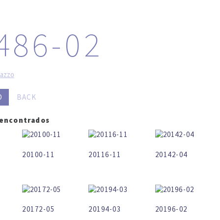
LOG IN
SEARCH
486-02
razzo
O
BACK
 encontrados
20100-11
20116-11
20142-04
20172-05
20194-03
20196-02