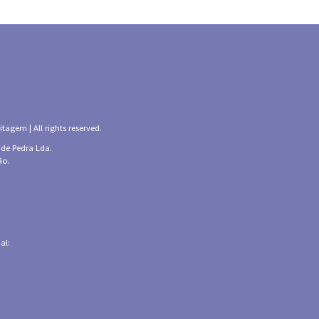
tagem | All rights reserved.
 de Pedra Lda.
ão.
al: