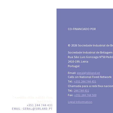
CO-FINANCIADO POR
© 2026 Sociedade Industrial de Bri
Sociedade Industrial de Britagem
Rua São Luis Gonzaga Nº50 Padr
2410-199, Leiria
Portugal
Email:
geral@sibland.pt
Calls on National Fixed Network:
Tel.:
+351 244 744 431
Chamada para a rede fixa nacion
Tel.:
244 744 431
Fax:
+351 244 744 500
CHAMADA PARA A REDE FIXA
NACIONAL
Legal Information
+351 244 744 431
EMAIL:
GERAL@SIBLAND.PT