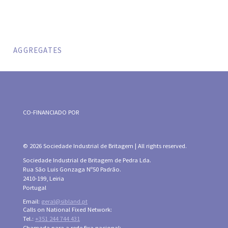
AGGREGATES
CO-FINANCIADO POR
© 2026 Sociedade Industrial de Britagem | All rights reserved.
Sociedade Industrial de Britagem de Pedra Lda.
Rua São Luis Gonzaga Nº50 Padrão.
2410-199, Leiria
Portugal
Email:
geral@sibland.pt
Calls on National Fixed Network:
Tel.:
+351 244 744 431
Chamada para a rede fixa nacional: