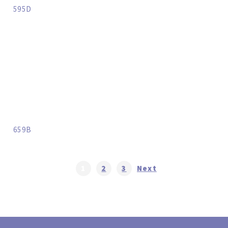
595D
659B
1
2
3
Next