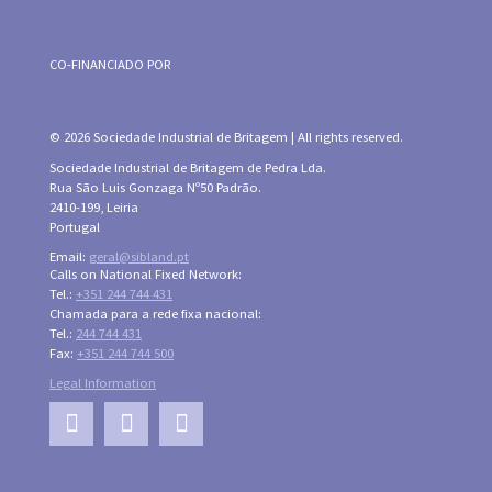
CO-FINANCIADO POR
© 2026 Sociedade Industrial de Britagem | All rights reserved.
Sociedade Industrial de Britagem de Pedra Lda.
Rua São Luis Gonzaga Nº50 Padrão.
2410-199, Leiria
Portugal
Email:
geral@sibland.pt
Calls on National Fixed Network:
Tel.:
+351 244 744 431
Chamada para a rede fixa nacional:
Tel.:
244 744 431
Fax:
+351 244 744 500
Legal Information