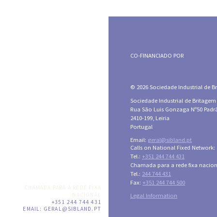
CO-FINANCIADO POR
© 2026 Sociedade Industrial de Bri
Sociedade Industrial de Britagem
Rua São Luis Gonzaga Nº50 Padr
2410-199, Leiria
Portugal
Email:
geral@sibland.pt
Calls on National Fixed Network:
Tel.:
+351 244 744 431
Chamada para a rede fixa nacion
Tel.:
244 744 431
Fax:
+351 244 744 500
CHAMADA PARA A REDE FIXA
NACIONAL
Legal Information
+351 244 744 431
EMAIL:
GERAL@SIBLAND.PT