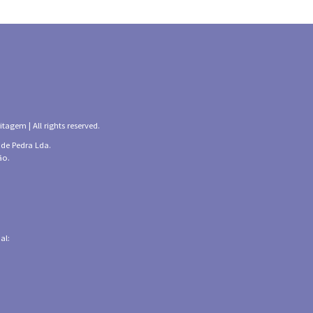
tagem | All rights reserved.
 de Pedra Lda.
ão.
al: