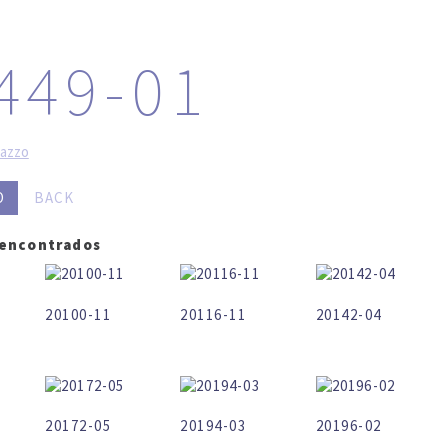
LOG IN
SEARCH
449-01
razzo
O
BACK
 encontrados
20100-11
20116-11
20142-04
20172-05
20194-03
20196-02