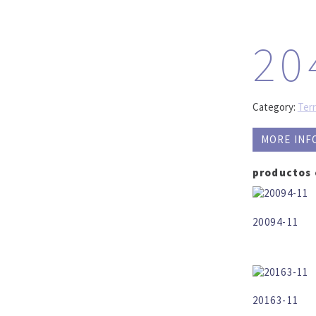
20
Category:
Ter
MORE INF
productos
20094-11
20163-11