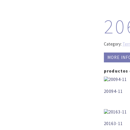
20
Category:
Ter
MORE INF
productos
20094-11
20163-11