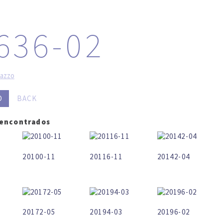
LOG IN
SEARCH
636-02
razzo
O
BACK
 encontrados
20100-11
20116-11
20142-04
20172-05
20194-03
20196-02