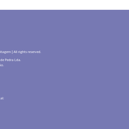
tagem | All rights reserved.
 de Pedra Lda.
ão.
al: