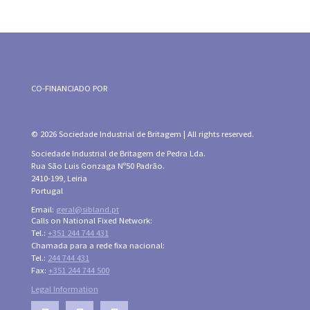
CO-FINANCIADO POR
© 2026 Sociedade Industrial de Britagem | All rights reserved.
Sociedade Industrial de Britagem de Pedra Lda.
Rua São Luis Gonzaga Nº50 Padrão.
2410-199, Leiria
Portugal
Email:
geral@sibland.pt
Calls on National Fixed Network:
Tel.:
+351 244 744 431
Chamada para a rede fixa nacional:
Tel.:
244 744 431
Fax:
+351 244 744 500
Legal Information