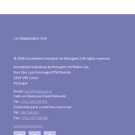
CO-FINANCIADO POR
© 2026 Sociedade Industrial de Britagem | All rights reserved.
Sociedade Industrial de Britagem de Pedra Lda.
Rua São Luis Gonzaga Nº50 Padrão.
2410-199, Leiria
Portugal
Email:
geral@sibland.pt
Calls on National Fixed Network:
Tel.:
+351 244 744 431
Chamada para a rede fixa nacional:
Tel.:
244 744 431
Fax:
+351 244 744 500
Legal Information