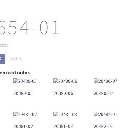
LOG IN
SEARCH
654-01
razzo
O
BACK
 encontrados
20480-05
20480-06
20480-07
20481-02
20481-03
20482-01