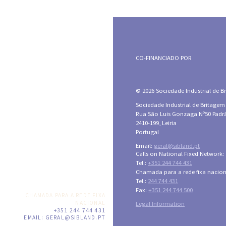
CO-FINANCIADO POR
© 2026 Sociedade Industrial de Bri
Sociedade Industrial de Britagem
Rua São Luis Gonzaga Nº50 Padr
2410-199, Leiria
Portugal
Email:
geral@sibland.pt
Calls on National Fixed Network:
Tel.:
+351 244 744 431
Chamada para a rede fixa nacion
Tel.:
244 744 431
Fax:
+351 244 744 500
CHAMADA PARA A REDE FIXA
NACIONAL
Legal Information
+351 244 744 431
EMAIL:
GERAL@SIBLAND.PT