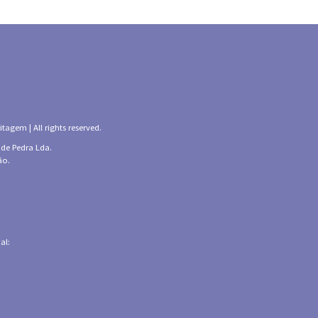
tagem | All rights reserved.
 de Pedra Lda.
ão.
al: