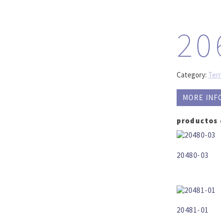
20
Category:
Ter
MORE INF
productos
20480-03
20481-01