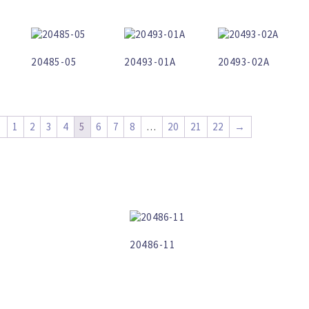
20485-05
20493-01A
20493-02A
←
1
2
3
4
5
6
7
8
…
20
21
22
→
20486-11