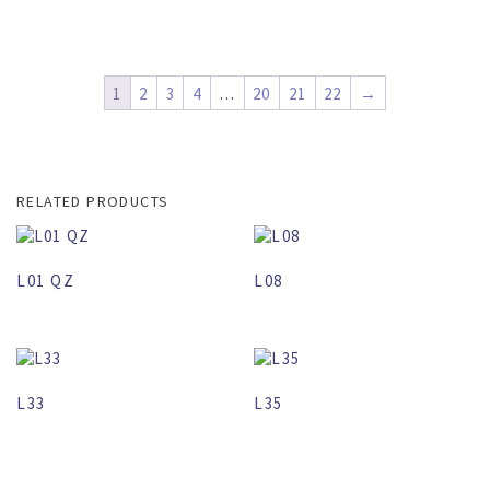
1
2
3
4
…
20
21
22
→
RELATED PRODUCTS
L01 QZ
L08
L33
L35