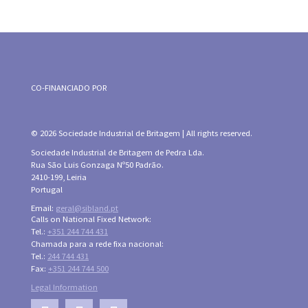
CO-FINANCIADO POR
© 2026 Sociedade Industrial de Britagem | All rights reserved.
Sociedade Industrial de Britagem de Pedra Lda.
Rua São Luis Gonzaga Nº50 Padrão.
2410-199, Leiria
Portugal
Email:
geral@sibland.pt
Calls on National Fixed Network:
Tel.:
+351 244 744 431
Chamada para a rede fixa nacional:
Tel.:
244 744 431
Fax:
+351 244 744 500
Legal Information