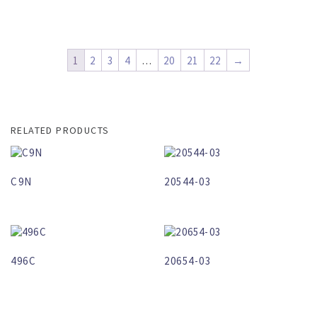
1
2
3
4
…
20
21
22
→
RELATED PRODUCTS
C9N
20544-03
496C
20654-03