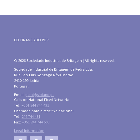
CO-FINANCIADO POR
© 2026 Sociedade Industrial de Britagem | All rights reserved.
Sociedade Industrial de Britagem de Pedra Lda.
Rua São Luis Gonzaga Nº50 Padrão.
2410-199, Leiria
Portugal
Email:
geral@sibland.pt
Calls on National Fixed Network:
Tel.:
+351 244 744 431
Chamada para a rede fixa nacional:
Tel.:
244 744 431
Fax:
+351 244 744 500
Legal Information