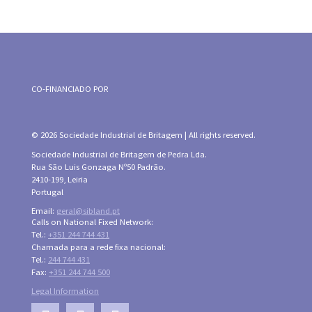
CO-FINANCIADO POR
© 2026 Sociedade Industrial de Britagem | All rights reserved.
Sociedade Industrial de Britagem de Pedra Lda.
Rua São Luis Gonzaga Nº50 Padrão.
2410-199, Leiria
Portugal
Email:
geral@sibland.pt
Calls on National Fixed Network:
Tel.:
+351 244 744 431
Chamada para a rede fixa nacional:
Tel.:
244 744 431
Fax:
+351 244 744 500
Legal Information