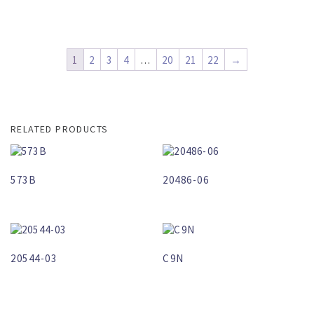
1
2
3
4
…
20
21
22
→
RELATED PRODUCTS
573B
20486-06
20544-03
C9N