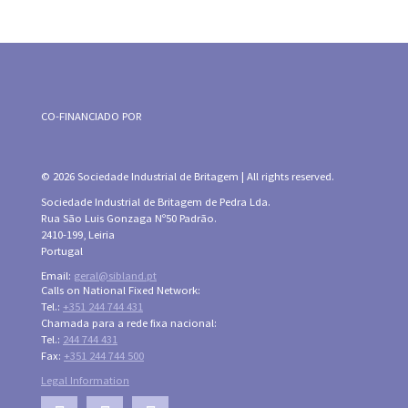
CO-FINANCIADO POR
© 2026 Sociedade Industrial de Britagem | All rights reserved.
Sociedade Industrial de Britagem de Pedra Lda.
Rua São Luis Gonzaga Nº50 Padrão.
2410-199, Leiria
Portugal
Email:
geral@sibland.pt
Calls on National Fixed Network:
Tel.:
+351 244 744 431
Chamada para a rede fixa nacional:
Tel.:
244 744 431
Fax:
+351 244 744 500
Legal Information