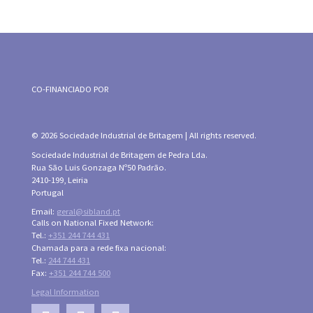
CO-FINANCIADO POR
© 2026 Sociedade Industrial de Britagem | All rights reserved.
Sociedade Industrial de Britagem de Pedra Lda.
Rua São Luis Gonzaga Nº50 Padrão.
2410-199, Leiria
Portugal
Email:
geral@sibland.pt
Calls on National Fixed Network:
Tel.:
+351 244 744 431
Chamada para a rede fixa nacional:
Tel.:
244 744 431
Fax:
+351 244 744 500
Legal Information