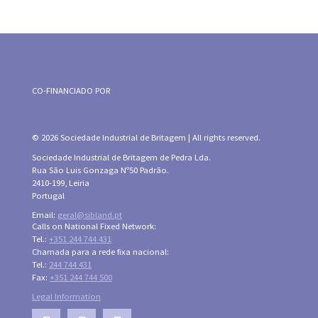
CO-FINANCIADO POR
© 2026 Sociedade Industrial de Britagem | All rights reserved.
Sociedade Industrial de Britagem de Pedra Lda.
Rua São Luis Gonzaga Nº50 Padrão.
2410-199, Leiria
Portugal
Email:
geral@sibland.pt
Calls on National Fixed Network:
Tel.:
+351 244 744 431
Chamada para a rede fixa nacional:
Tel.:
244 744 431
Fax:
+351 244 744 500
Legal Information