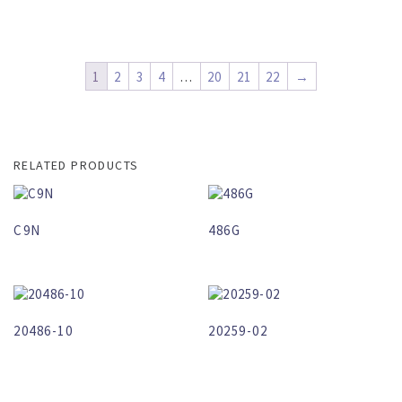
1
2
3
4
…
20
21
22
→
RELATED PRODUCTS
C9N
486G
20486-10
20259-02