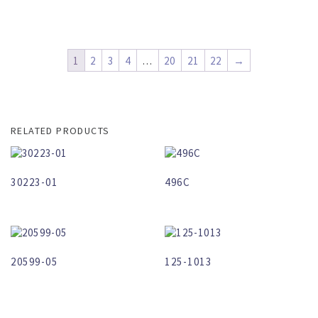
1
2
3
4
…
20
21
22
→
RELATED PRODUCTS
30223-01
496C
20599-05
125-1013