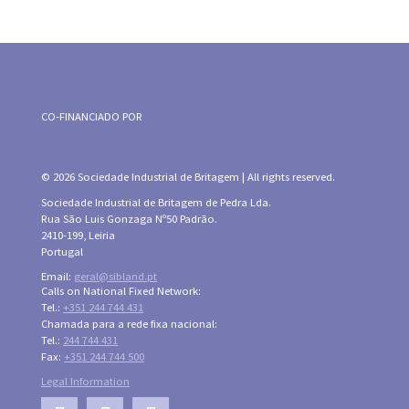
CO-FINANCIADO POR
© 2026 Sociedade Industrial de Britagem | All rights reserved.
Sociedade Industrial de Britagem de Pedra Lda.
Rua São Luis Gonzaga Nº50 Padrão.
2410-199, Leiria
Portugal
Email:
geral@sibland.pt
Calls on National Fixed Network:
Tel.:
+351 244 744 431
Chamada para a rede fixa nacional:
Tel.:
244 744 431
Fax:
+351 244 744 500
Legal Information