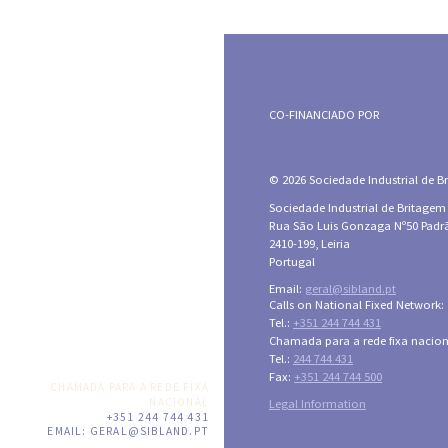
CO-FINANCIADO POR
© 2026 Sociedade Industrial de Bri
Sociedade Industrial de Britagem
Rua São Luis Gonzaga Nº50 Padr
2410-199, Leiria
Portugal
Email:
geral@sibland.pt
Calls on National Fixed Network:
Tel.:
+351 244 744 431
Chamada para a rede fixa nacion
Tel.:
244 744 431
Fax:
+351 244 744 500
CHAMADA PARA A REDE FIXA
NACIONAL
Legal Information
+351 244 744 431
EMAIL:
GERAL@SIBLAND.PT