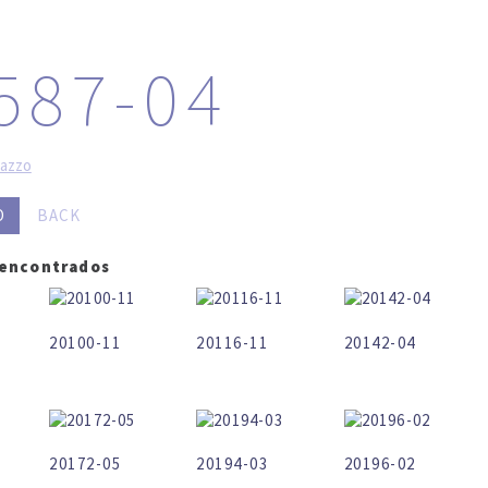
LOG IN
SEARCH
587-04
razzo
O
BACK
 encontrados
20100-11
20116-11
20142-04
20172-05
20194-03
20196-02