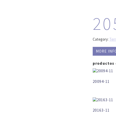
20
Category:
Ter
MORE INF
productos
20094-11
20163-11