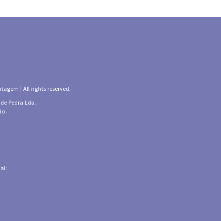
tagem | All rights reserved.
 de Pedra Lda.
ão.
al: