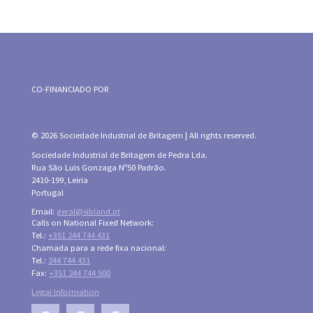
CO-FINANCIADO POR
© 2026 Sociedade Industrial de Britagem | All rights reserved.
Sociedade Industrial de Britagem de Pedra Lda.
Rua São Luis Gonzaga Nº50 Padrão.
2410-199, Leiria
Portugal
Email:
geral@sibland.pt
Calls on National Fixed Network:
Tel.:
+351 244 744 431
Chamada para a rede fixa nacional:
Tel.:
244 744 431
Fax:
+351 244 744 500
Legal Information