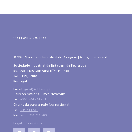
CO-FINANCIADO POR
© 2026 Sociedade Industrial de Britagem | All rights reserved.
Sociedade Industrial de Britagem de Pedra Lda.
Rua São Luis Gonzaga Nº50 Padrão.
2410-199, Leiria
Portugal
Email:
geral@sibland.pt
Calls on National Fixed Network:
Tel.:
+351 244 744 431
Chamada para a rede fixa nacional:
Tel.:
244 744 431
Fax:
+351 244 744 500
Legal Information