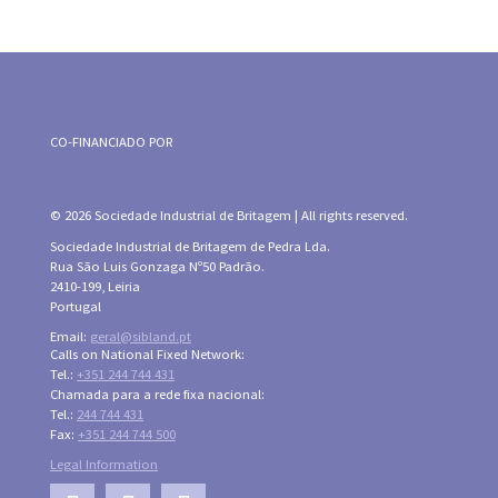
CO-FINANCIADO POR
© 2026 Sociedade Industrial de Britagem | All rights reserved.
Sociedade Industrial de Britagem de Pedra Lda.
Rua São Luis Gonzaga Nº50 Padrão.
2410-199, Leiria
Portugal
Email:
geral@sibland.pt
Calls on National Fixed Network:
Tel.:
+351 244 744 431
Chamada para a rede fixa nacional:
Tel.:
244 744 431
Fax:
+351 244 744 500
Legal Information