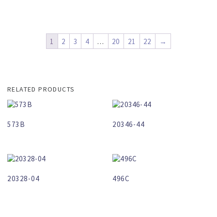
1
2
3
4
…
20
21
22
→
RELATED PRODUCTS
573B
20346-44
20328-04
496C