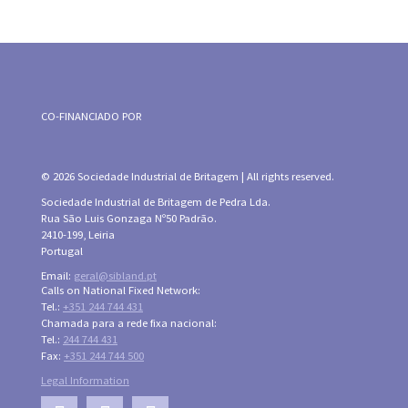
CO-FINANCIADO POR
© 2026 Sociedade Industrial de Britagem | All rights reserved.
Sociedade Industrial de Britagem de Pedra Lda.
Rua São Luis Gonzaga Nº50 Padrão.
2410-199, Leiria
Portugal
Email:
geral@sibland.pt
Calls on National Fixed Network:
Tel.:
+351 244 744 431
Chamada para a rede fixa nacional:
Tel.:
244 744 431
Fax:
+351 244 744 500
Legal Information