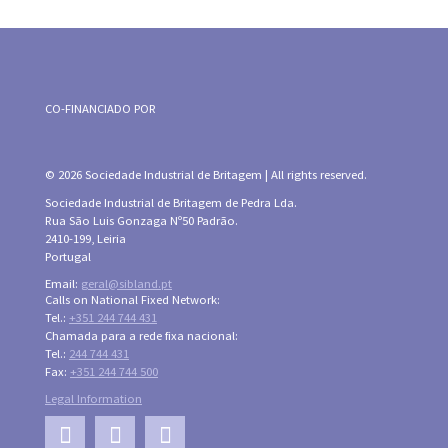
CO-FINANCIADO POR
© 2026 Sociedade Industrial de Britagem | All rights reserved.
Sociedade Industrial de Britagem de Pedra Lda.
Rua São Luis Gonzaga Nº50 Padrão.
2410-199, Leiria
Portugal
Email:
geral@sibland.pt
Calls on National Fixed Network:
Tel.:
+351 244 744 431
Chamada para a rede fixa nacional:
Tel.:
244 744 431
Fax:
+351 244 744 500
Legal Information