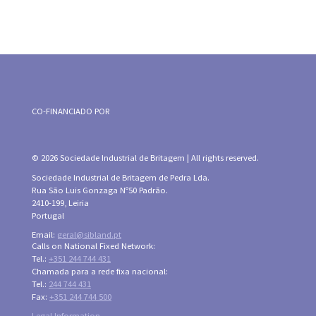
CO-FINANCIADO POR
© 2026 Sociedade Industrial de Britagem | All rights reserved.
Sociedade Industrial de Britagem de Pedra Lda.
Rua São Luis Gonzaga Nº50 Padrão.
2410-199, Leiria
Portugal
Email:
geral@sibland.pt
Calls on National Fixed Network:
Tel.:
+351 244 744 431
Chamada para a rede fixa nacional:
Tel.:
244 744 431
Fax:
+351 244 744 500
Legal Information